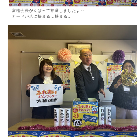
富樫会長がんばって抽選しましたよ～
カードが爪に挟まる…挟まる…