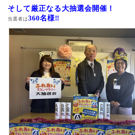
そして厳正なる大抽選会開催！
360名様‼
当選者は