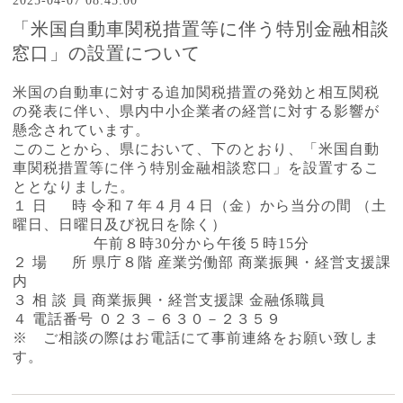
2025-04-07 08:45:00
「米国自動車関税措置等に伴う特別金融相談
窓口」の設置について
米国の自動車に対する追加関税措置の発効と相互関税
の発表に伴い、県内中小企業者の経営に対する影響が
懸念されています。
このことから、県において、下のとおり、「米国自動
車関税措置等に伴う特別金融相談窓口」を設置するこ
ととなりました。
１ 日 時 令和７年４月４日（金）から当分の間 （土
曜日、日曜日及び祝日を除く）
午前８時30分から午後５時15分
２ 場 所 県庁８階 産業労働部 商業振興・経営支援課
内
３ 相 談 員 商業振興・経営支援課 金融係職員
４ 電話番号 ０２３－６３０－２３５９
※ ご相談の際はお電話にて事前連絡をお願い致しま
す。