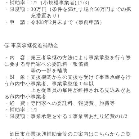
・補助率：1/2（小規模事業者は2/3）
・限度額：30万円（条件を満たす場合50万円までの拡
充措置あり）
・申 請：令和8年2月末まで（事前申請）
⑤ 事業承継促進補助金
・内 容：第三者承継の方法により事業承継を行う際
に要する専門家への委託料・報償費
等の一部を補助
・対 象：支援機関からの支援を受けて事業承継を行
う市内中小事業者、事業承継後１年以
上も従業員の雇用が維持される見込みがあ
る市内中小事業者
・経 費：専門家への委託料、報奨費、旅費等
・補助率：1/2
・限度額：事業承継をする１事業者あたり経費の1/2
酒田市産業振興補助金等のご案内はこちらからご覧