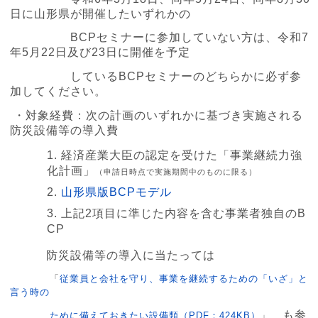
日に山形県が開催したいずれかの
BCPセミナーに参加していない方は、令和7
年5月22日及び23日に開催を予定
しているBCPセミナーのどちらかに必ず参
加してください。
・対象経費：次の計画のいずれかに基づき実施される
防災設備等の導入費
経済産業大臣の認定を受けた「事業継続力強
化計画」
（申請日時点で実施期間中のものに限る）
山形県版BCPモデル
上記2項目に準じた内容を含む事業者独自のB
CP
防災設備等の導入に当たっては
「
従業員と会社を守り、事業を継続するための「いざ」と
言う時の
も参
ために備えておきたい設備類（PDF：424KB）
」