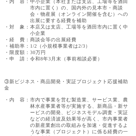
・内 容：中小企業（本社または支店、工場等を酒田
市内に置く）の、国内外の見本市・商談
会・物産展（オンライン開催を含む）への
出展に要する経費を補助
・対 象：本店又は支店、工場等を酒田市内に置く中
小企業
・経 費：商談会等の出展経費
・補助率：1/2（小規模事業者は2/3）
・限度額：30万円
・申 請：令和8年3月末（事前相談必要）
③新ビジネス・商品開発・実証プロジェクト応援補助
金
・内 容：市内で事業を営む製造業、サービス業、農
林水産事業者等が実施する、新商品・新サ
ービスの開発、ビジネスモデル調査・実証
などの経済波及効果等が高く、市内事業者
の新産業創出の取組みを加速・促進するよ
うな事業（プロジェクト）に係る経費の一