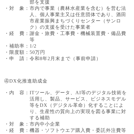
部を支援
・対 象：市内で事業（農林水産業を含む）を営む法
人、個人事業主又は任意団体であり、酒田
市産業振興まちづくりセンター（サンロ
ク）の支援を受けた事業者
・経 費：謝金・旅費・工事費・機械装置費・備品費
等
・補助率：1/2
・限度額：50万円
・申 請：令和8年2月末まで（事前申請）
④DX化推進助成金
・内 容：ITツール、データ、AI等のデジタル技術を
活用し、製品、サービス、ビジネスモデル
等をDX（デジタル革命）化することによ
り、生産性の質向上の実現を図る事業に対
する補助
・対 象：市内中小企業
・経 費：機器・ソフトウエア購入費・委託外注費等